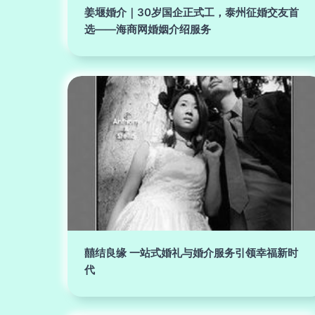
姜堰婚介｜30岁国企正式工，泰州征婚交友首
选——海商网婚姻介绍服务
囍结良缘 一站式婚礼与婚介服务引领幸福新时
代