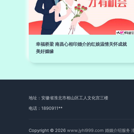
幸福桥梁 南昌心相印婚介的红娘温情关怀成就
美好姻缘
地址：安徽省淮北市相山区工人文化宫三楼
电话：1890911**
Copyright © 2026
www.jyhl999.com
婚姻介绍服务