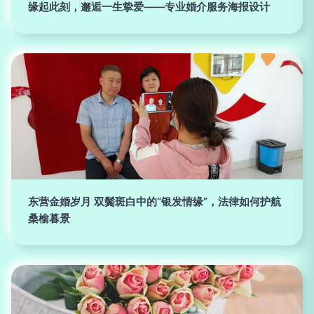
缘起此刻，邂逅一生挚爱——专业婚介服务海报设计
东营金婚岁月 双鬓斑白中的“银发情缘”，法律如何护航
桑榆暮景