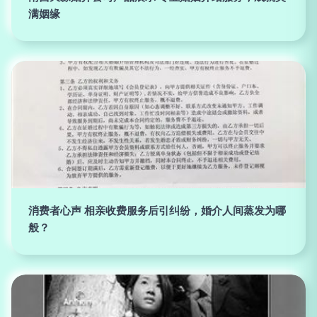
满姻缘
消费者心声 相亲收费服务后引纠纷，婚介人间蒸发为哪
般？