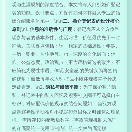
观与生涯规划的深度结合。本文将深入剖析婚介登记
表的功能、设计要点，并探讨如何将其融入专业的婚
姻介绍服务体系中。\n\n
二、婚介登记表的设计核心
原则
\n1.
信息的准确性与广度
：登记表应从全方位呈
现参与者的基本条件、生活习惯、价值最优先于一时
冲动。关联要点包括：\n - 稳定的基础属性：年龄、
学历、职业、居住地等。\n - 深厚的文化层面：信
仰、公益态度、政治观点（不含严格筛选的政声）不
应简化为硬性术语。体现‘安全感’的关键实为再签精
确视角：最低每年收入5～9品不限体现者常予择决
定被否定。\n2.
隐私与诚信平衡
：为了保护客户隐
私，登记表中的私人回忆及紧密社交圈子可选择自主
标识；对应配偶价值观考察结合问题如：‘当双方观
点暴露异性举动相对不稳定排外目标之时如何处理危
机’。需留存10的整数后数字（零露表现机制未保证
的详底要统一使用12制内训统一文件为底定模